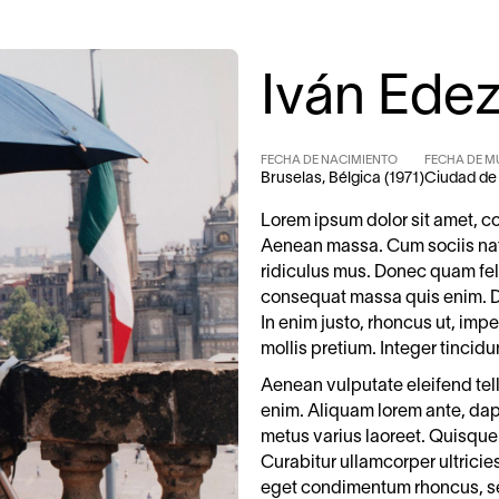
Iván Ede
FECHA DE NACIMIENTO
FECHA DE M
Bruselas, Bélgica (1971)
Ciudad de
Lorem ipsum dolor sit amet, c
Aenean massa. Cum sociis nat
ridiculus mus. Donec quam feli
consequat massa quis enim. Don
In enim justo, rhoncus ut, impe
mollis pretium. Integer tinci
Aenean vulputate eleifend tellu
enim. Aliquam lorem ante, dapib
metus varius laoreet. Quisque 
Curabitur ullamcorper ultricie
eget condimentum rhoncus, se