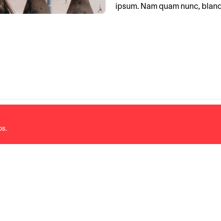
ipsum. Nam quam nunc, blandit 
os.