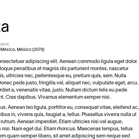
za
UERTE
 México, México (2078)
onsectetuer adipiscing elit. Aenean commodo ligula eget dolor.
oque penatibus et magnis dis parturient montes, nascetur
s, ultricies nec, pellentesque eu, pretium quis, sem. Nulla
ec pede justo, fringilla vel, aliquet nec, vulputate eget, arcu.
rdiet a, venenatis vitae, justo. Nullam dictum felis eu pede
dunt. Cras dapibus. Vivamus elementum semper nisi.
s. Aenean leo ligula, porttitor eu, consequat vitae, eleifend ac,
us in, viverra quis, feugiat a, tellus. Phasellus viverra nulla ut
rutrum. Aenean imperdiet. Etiam ultricies nisi vel augue.
s nisi. Nam eget dui. Etiam rhoncus. Maecenas tempus, tellus
m quam semper libero, sit amet adipiscing sem neque sed