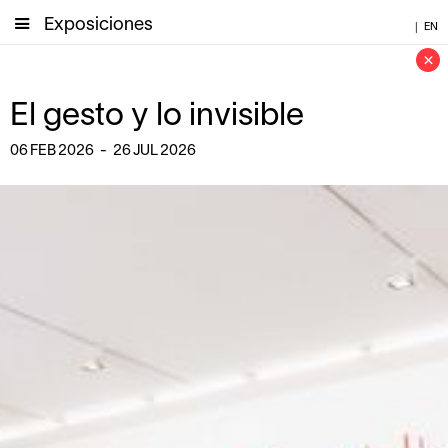
Exposiciones
|
EN
×
El gesto y lo invisible
06
FEB
2026
-
26
JUL
2026